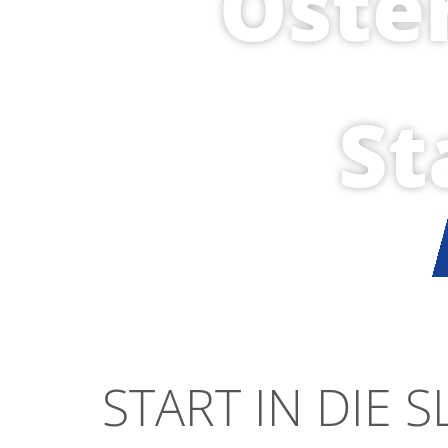
Öste
St
START IN DIE 