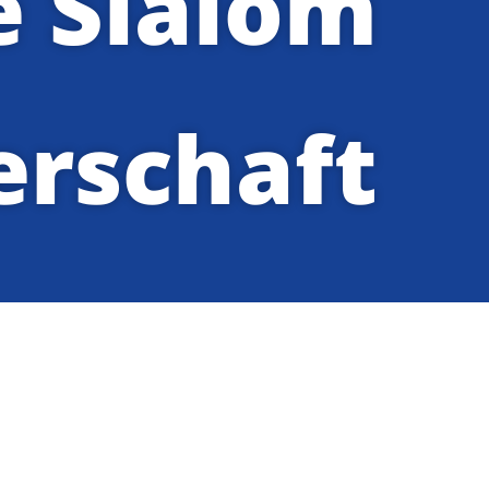
e Slalom
erschaft