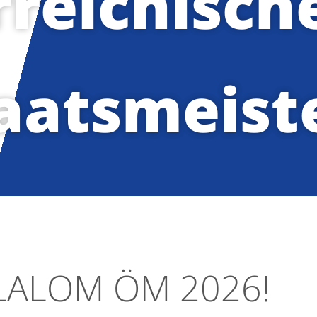
rreichisch
aatsmeist
SLALOM ÖM 2026!