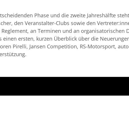
entscheidenden Phase und die zweite Jahreshälfte steh
her, den Veranstalter-Clubs sowie den Vertreter:inn
 Reglement, an Terminen und an organisatorischen De
 einen ersten, kurzen Überblick über die Neuerungen
ren Pirelli, Jansen Competition, RS-Motorsport, autos
erstützung.
CING CENTER
Öffnungszeiten
bs Ges.m.b.H
Rennstrecke:
riepark 248
MI-SO 09.00 – 18.0
reinbach